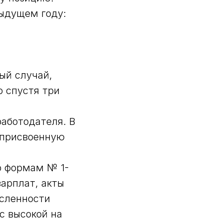
дыдущем году:
ый случай,
о спустя три
аботодателя. В
 присвоенную
о формам № 1-
зарплат, акты
исленности
с высокой на