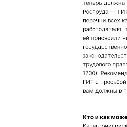
теперь должны 
Роструда — ГИТ
перечни всех к
работодателя, 
ей присвоили н
государственно
законодательст
трудового прав
1230). Рекомен
ГИТ с просьбой
вам должны в т
Кто и как мож
Категорию риск