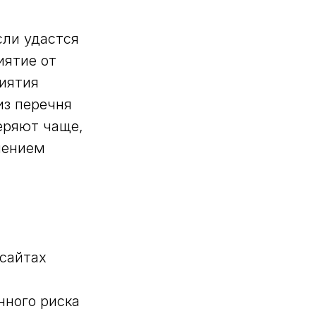
сли удастся
иятие от
риятия
из перечня
еряют чаще,
влением
 сайтах
нного риска