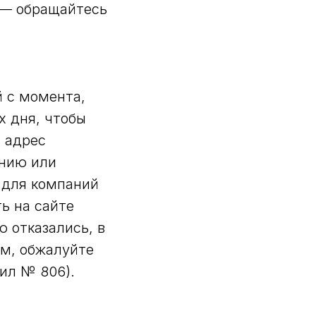
 — обращайтесь
й с момента,
х дня, чтобы
 адрес
ению или
 для компаний
ь на сайте
ю отказались, в
ем, обжалуйте
вил № 806).