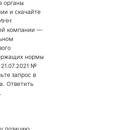
е органы
ии и скачайте
 ИНН
шей компании —
льном
вого
держащих нормы
21.07.2021 №
ьте запрос в
а. Ответить
.
ну позицию.