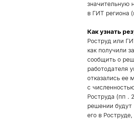
значительную н
в ГИТ региона (
Как узнать ре
Роструд или ГИ
как получили з
сообщить о реш
работодателя у
отказались ее 
с численностью
Роструда (пп . 
решении будут 
его в Роструде,